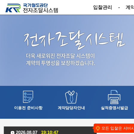
입찰관리
계
이용전 준비사항
계약담당자안내
실적증명서발급
모든 입찰은 서버
2026.08.07
19:10:48