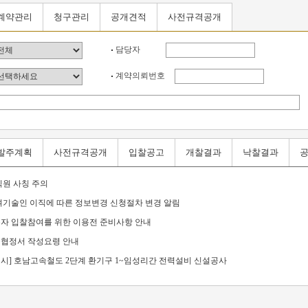
계약관리
청구관리
공개견적
사전규격공개
담당자
계약의뢰번호
발주계획
사전규격공개
입찰공고
개찰결과
낙찰결과
원 사칭 주의
여기술인 이직에 따른 정보변경 신청절차 변경 알림
자 입찰참여를 위한 이용전 준비사항 안내
협정서 작성요령 안내
게시] 호남고속철도 2단계 환기구 1~임성리간 전력설비 신설공사