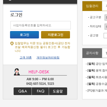
입찰관리
로그인
공고구분
처리상태
로그인
지문로그인
공고명
입찰업무는 지문 또는 공동인증서(공단 전자
조달 예외적용신청 필수) 로그인 후 가능합
니다
공지사항
고객 10훈
개인정보처리방침
[필독]
공단 임직
[필독]
용역 참
[필독]
최초사용
AM 9:00 ~ PM 6:00
042) 607-5114, 5115
[필독]
공동수급
[PQ평가결과 