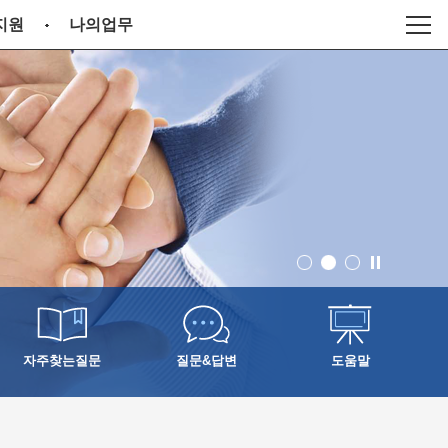
지원
나의업무
번
번
번
째
째
째
이
이
이
미
미
미
지
지
지
자주찾는질문
질문&답변
도움말